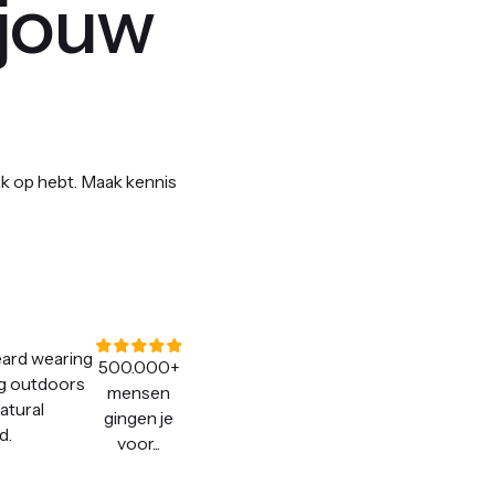
 jouw
ak op hebt. Maak kennis
500.000+
mensen
gingen je
voor...