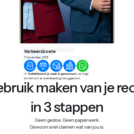
Letselschade
9 November, 2025
Verkeersboete
Aansprakelijkheid is
11 November, 2025
vastgesteld!
Onze juristen houden je op de hoogte
van
je eerste voorschot.
🎉
Gefeliciteerd je zaak is gewonnen!
Je krijgt
binnenkort je boetebedrag teruggestort.
bruik maken van je re
in 3 stappen
Geen gedoe. Geen papierwerk.
Gewoon snel claimen wat van jou is.