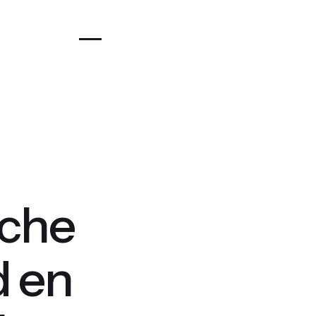
sche
d en