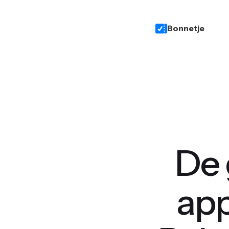
Bonnetje
De 
app