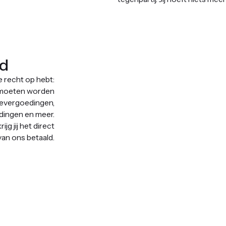
ld
je recht op hebt:
 moeten worden
devergoedingen,
edingen en meer.
jg jij het direct
van ons betaald.