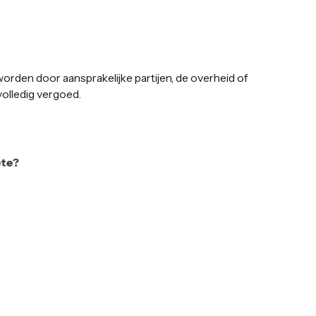
orden door aansprakelijke partijen, de overheid of
volledig vergoed.
?
s
t