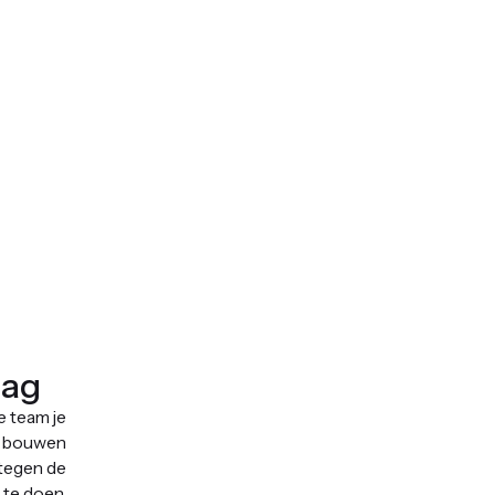
lag
e team je
s, bouwen
 tegen de
r te doen.