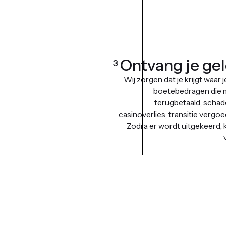
Ontvang je ge
3
Wij zorgen dat je krijgt waar 
boetebedragen die
terugbetaald, scha
casinoverlies, transitie vergo
Zodra er wordt uitgekeerd, kri