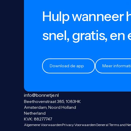
MAAK KANS OP EEN VOLLEDIGE VERGOEDIN
Hulp wanneer 
INFORMATIE
Proceskostenvergoeding
snel, gratis, en e
Blogs
Informatie
Download de app
Meer informatie
Download de app
Meer informat
info@bonnetje.nl
Beethovenstraat 385, 1083HK
Amsterdam, Noord Holland
Netherland
KVK: 88277747
Algemene Voorwaarden
Privacy Voorwaarden
General Terms and Ne