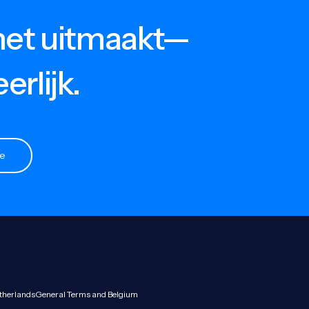
G!
het uitmaakt—
NEDERLANDSE DIENSTEN
B
Verkeersboetes
Po
erlijk.
Rijbewijs kwijt
L
Letselschade
VSO-Check
ie
BKR-Registratie
therlands
General Terms and Belgium