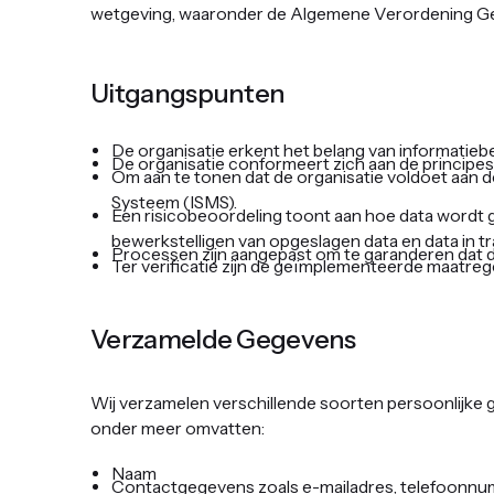
wetgeving, waaronder de Algemene Verordening G
‍Uitgangspunten
De organisatie erkent het belang van informatiebe
De organisatie conformeert zich aan de principes 
Om aan te tonen dat de organisatie voldoet aan
Systeem (ISMS).
Een risicobeoordeling toont aan hoe data wordt g
bewerkstelligen van opgeslagen data en data in tr
Processen zijn aangepast om te garanderen dat da
Ter verificatie zijn de geïmplementeerde maatreg
‍Verzamelde Gegevens ‍
Wij verzamelen verschillende soorten persoonlijke
onder meer omvatten:
Naam
Contactgegevens zoals e-mailadres, telefoonn