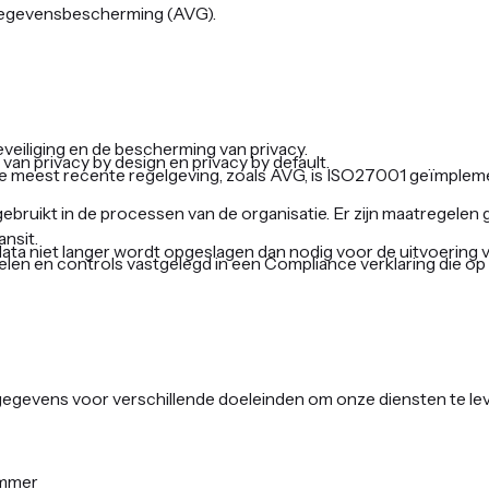
egevensbescherming (AVG).
veiliging en de bescherming van privacy.
van privacy by design en privacy by default.
 de meest recente regelgeving, zoals AVG, is ISO27001 geïmple
ebruikt in de processen van de organisatie. Er zijn maatregelen
ansit.
ta niet langer wordt opgeslagen dan nodig voor de uitvoering v
elen en controls vastgelegd in een Compliance verklaring die op 
 gegevens voor verschillende doeleinden om onze diensten te l
ummer