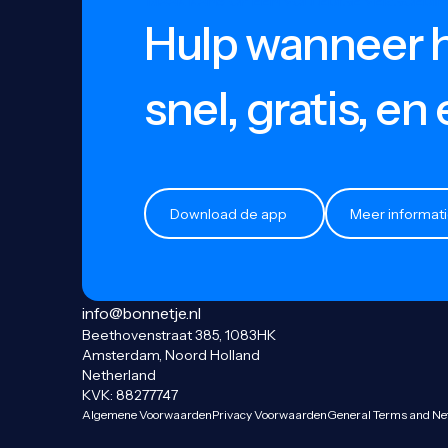
MAAK KANS OP EEN VOLLEDIGE VERGOEDIN
Hulp wanneer 
INFORMATIE
Proceskostenvergoeding
snel, gratis, en e
Blogs
Informatie
Download de app
Meer informatie
Download de app
Meer informat
info@bonnetje.nl
Beethovenstraat 385, 1083HK
Amsterdam, Noord Holland
Netherland
KVK: 88277747
Algemene Voorwaarden
Privacy Voorwaarden
General Terms and
Ne