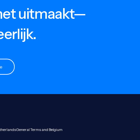
G!
het uitmaakt—
NEDERLANDSE DIENSTEN
B
Verkeersboetes
Po
erlijk.
Rijbewijs kwijt
L
Letselschade
VSO-Check
ie
BKR-Registratie
therlands
General Terms and
Belgium