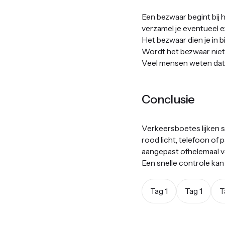
Een bezwaar begint bij 
verzamel je eventueel ext
Het bezwaar dien je in b
Wordt het bezwaar niet
Veel mensen weten dat n
Conclusie
Verkeersboetes lijken si
rood licht, telefoon o
aangepast ofhelemaal ve
Een snelle controle kan 
Tag 1
Tag 1
T