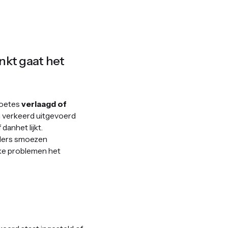
enkt gaat het
boetes
verlaagd of
n verkeerd uitgevoerd
danhet lijkt.
ders smoezen
lke problemen het