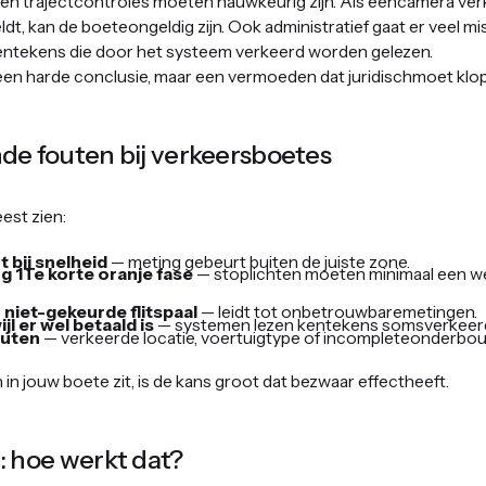
 en trajectcontroles moeten nauwkeurig zijn. Als eencamera verk
ldt, kan de boeteongeldig zijn. Ook administratief gaat er veel mi
 kentekens die door het systeem verkeerd worden gelezen.
een harde conclusie, maar een vermoeden dat juridischmoet klo
e fouten bij verkeersboetes
est zien:
 bij snelheid
— meting gebeurt buiten de juiste zone.
 1Te korte oranje fase
— stoplichten moeten minimaal een we
 niet-gekeurde flitspaal
— leidt tot onbetrouwbaremetingen.
l er wel betaald is
— systemen lezen kentekens somsverkeer
outen
— verkeerde locatie, voertuigtype of incompleteonderbou
in jouw boete zit, is de kans groot dat bezwaar effectheeft.
 hoe werkt dat?