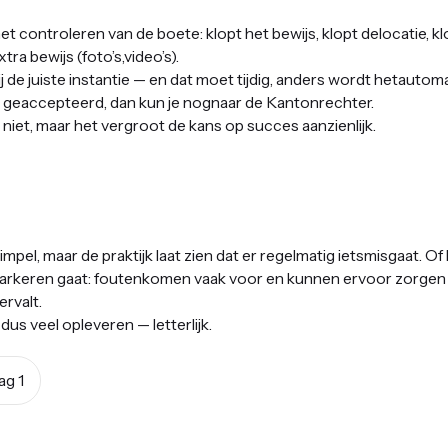
het controleren van de boete: klopt het bewijs, klopt delocatie, 
ra bewijs (foto’s,video’s).
ij de juiste instantie — en dat moet tijdig, anders wordt hetauto
 geaccepteerd, dan kun je nognaar de Kantonrechter.
iet, maar het vergroot de kans op succes aanzienlijk.
mpel, maar de praktijk laat zien dat er regelmatig ietsmisgaat. Of
f parkeren gaat: foutenkomen vaak voor en kunnen ervoor zorgen
rvalt.
dus veel opleveren — letterlijk.
ag 1