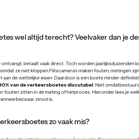
etes wel altijd terecht? Veelvaker dan je d
ontvangt, betaalt vaak direct. Toch worden jaarlijksduizenden 
 omdat ze niet kloppen.Flitscamera’s maken fouten, metingen zij
t aan de wettelijke eisen. Daardoor is een boete minder definitief 
30% van de verkeersboetes discutabel
. Niet omdatbestuur
r fouten zitten in de meting of hetproces. Hieronder lees je we
nneerbezwaar zinvol is.
rkeersboetes zo vaak mis?