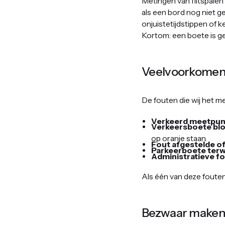
Metingen van flitspalen
als een bord nog niet ge
onjuistetijdstippen of
Kortom: een boete is g
Veelvoorkomend
De fouten die wij het me
Verkeerd meetpunt
Verkeersboete blog
op oranje staan.
Fout afgestelde of
Parkeerboete terwij
Administratieve f
Als één van deze fouten 
Bezwaar maken: