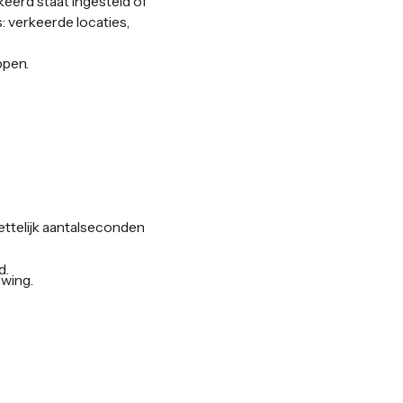
eerd staat ingesteld of
s: verkeerde locaties,
ppen.
ttelijk aantalseconden
d.
wing.